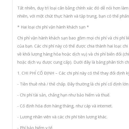
Tất nhiên, duy trì loại cân bằng chính xác đó dễ nói hơn l
nhiên, với một chút thực hành và tập trung, bạn có thể phấ
* Hai loại chi phí vận hành khách sạn *
Chi phí vận hành khách sạn bao gồm mọi chi phí và chi phí l
của bạn. Các chi phí này có thể được chia thành hai loại: chi
về khối lượng hàng hóa hoặc dịch vụ) và chi phí biến đổi (c
hoặc dịch vụ được cung cấp). Dưới đây là bảng phân tích ch
1. CHI PHÍ CỐ ĐỊNH – Các chi phí này có thể thay đổi định
- Tiền thuê nhà / thế chấp. Đây thường là chi phí cố định lớn
- Chi phí tài sản, chẳng hạn như bảo hiểm và thuế.
- Cố định hóa đơn hàng tháng, như cáp và internet.
- Lương nhân viên và các chi phí tiền lương khác.
- Phí bảo hiểm y tế.